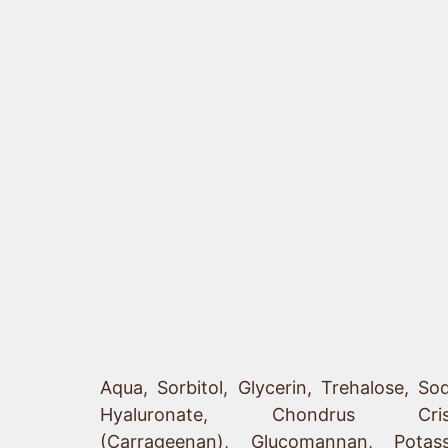
Состав
Aqua, Sorbitol, Glycerin, Trehalose, So
Hyaluronate, Chondrus Cris
(Carrageenan), Glucomannan, Potas