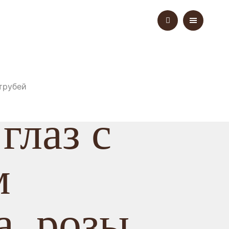
трубей
глаз с
м
, розы,