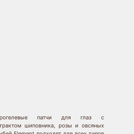
х
писание
дрогелевые патчи для глаз с
трактом шиповника, розы и овсяных
убей Element подходят для всех типов