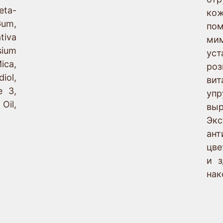
eta-
ко
um,
по
tiva
ми
ium
уст
ica,
ро
iol,
вит
e 3,
уп
Oil,
вы
Эк
ант
цв
и з
нак