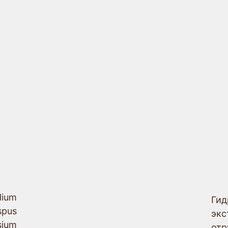
Купить на маркетплейса
О
dium
Ги
pus
экс
sium
отр