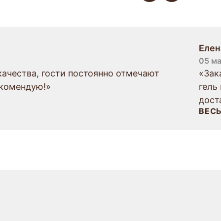
Елен
05 ма
качества, гости постоянно отмечают
«Зак
екомендую!»
гель
дост
ВЕС