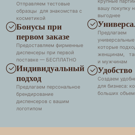
крупные парти
Отправляем тестовые
вашу покупку 
образцы для знакомства с
выгоднее
косметикой
Универса
Бонусы при
Предлагаем
первом заказе
универсальные
Предоставляем фирменные
которые подхо
диспенсеры при первой
женщинам, та
поставке — БЕСПЛАТНО
и мужчинам
Индивидуальный
Удобство
подход
Создаем удобн
для бизнеса: к
Предлагаем персональное
больших объем
брендирование
диспенсеров с вашим
логотипом