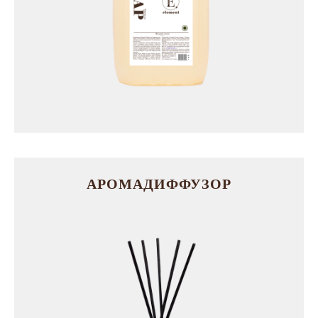
Жи
ид
АРОМАДИФФУЗОР