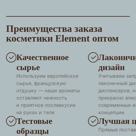
Преимущества заказа
косметики Element оптом
Качественное
Лаконич
сырье
дизайн
Используем европейское
Учитываем зап
сырье, французскую
лаконичный ди
отдушку — наши ароматы
диспенсеров, 
оставляют нежность
прекрасно впи
и приятное послевкусие
современные и
на руках и теле
концепции
Тестовые
Лучшая ц
образцы
Прямые постав