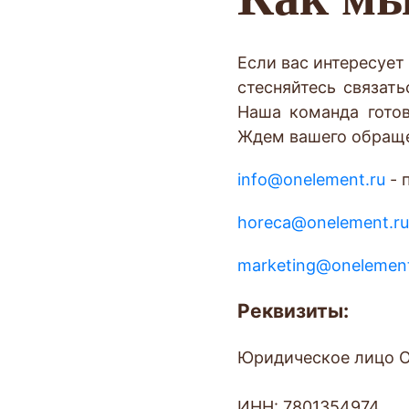
Если вас интересует
стесняйтесь связат
Наша команда гото
Ждем вашего обраще
info@onelement.ru
- 
horeca@onelement.ru
marketing@onelement
Реквизиты:
Юридическое лицо О
ИНН: 7801354974