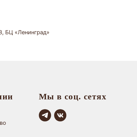
8, БЦ «Ленинград»
нии
Мы в соц. сетях
во