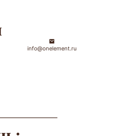
ы
info@onelement.ru
чь: